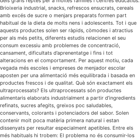
dels grans reptes per a moltes famílies i centres educatius.
Brioixeria industrial, snacks, refrescos ensucrats, cereals
amb excés de sucre o menjars preparats formen part
habitual de la dieta de molts nens i adolescents. Tot i que
aquests productes solen ser ràpids, còmodes i atractius
per als més petits, diferents estudis relacionen el seu
consum excessiu amb problemes de concentració,
cansament, dificultats d’aprenentatge i fins i tot
alteracions en el comportament. Per aquest motiu, cada
vegada més escoles i empreses de menjador escolar
aposten per una alimentació més equilibrada i basada en
productes frescos i de qualitat. Què són exactament els
ultraprocessats? Els ultraprocessats són productes
alimentaris elaborats industrialment a partir d’ingredients
refinats, sucres afegits, greixos poc saludables,
conservants, colorants i potenciadors del sabor. Solen
contenir molt poca matèria primera natural i estan
dissenyats per resultar especialment apetibles. Entre els
més habituals hi trobem: El problema no és consumir-los