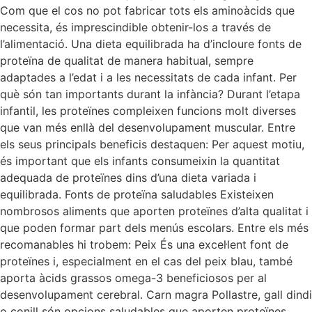
Com que el cos no pot fabricar tots els aminoàcids que
necessita, és imprescindible obtenir-los a través de
l’alimentació. Una dieta equilibrada ha d’incloure fonts de
proteïna de qualitat de manera habitual, sempre
adaptades a l’edat i a les necessitats de cada infant. Per
què són tan importants durant la infància? Durant l’etapa
infantil, les proteïnes compleixen funcions molt diverses
que van més enllà del desenvolupament muscular. Entre
els seus principals beneficis destaquen: Per aquest motiu,
és important que els infants consumeixin la quantitat
adequada de proteïnes dins d’una dieta variada i
equilibrada. Fonts de proteïna saludables Existeixen
nombrosos aliments que aporten proteïnes d’alta qualitat i
que poden formar part dels menús escolars. Entre els més
recomanables hi trobem: Peix És una excel·lent font de
proteïnes i, especialment en el cas del peix blau, també
aporta àcids grassos omega-3 beneficiosos per al
desenvolupament cerebral. Carn magra Pollastre, gall dindi
o conill són opcions saludables que aporten proteïnes