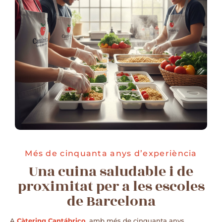
Més de cinquanta anys d’experiència
Una cuina saludable i de
proximitat per a les escoles
de Barcelona
A
Càtering Cantábrico
, amb més de cinquanta anys