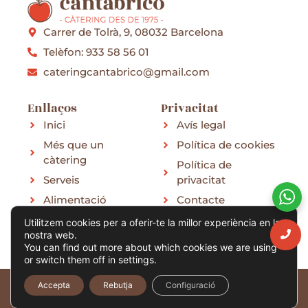
Carrer de Tolrà, 9, 08032 Barcelona
Telèfon: 933 58 56 01
cateringcantabrico@gmail.com
Enllaços
Privacitat
Inici
Avís legal
Més que un
Política de cookies
càtering
Política de
Serveis
privacitat
Alimentació
Contacte
Menú
Utilitzem cookies per a oferir-te la millor experiència en la
nostra web.
You can find out more about which cookies we are using
or switch them off in settings.
Accepta
Rebutja
Configuració
© 2026 Desarrollado por
TuEspecialistaWeb