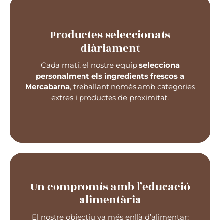
Productes seleccionats
diàriament
Utilitzem
arròs del Delta de l’Ebre, llegums del
Cantàbric
i productes locals que garanteixen
Cada matí, el nostre equip
selecciona
una alimentació equilibrada i de qualitat
a les
personalment els ingredients frescos a
escoles de Barcelona.
Mercabarna
, treballant només amb categories
extres i productes de proximitat.
Un compromís amb l’educació
alimentària
Amb aquesta filosofia, contribuïm al
creixement
El nostre objectiu va més enllà d’alimentar:
saludable dels nens i nenes de Barcelona
,