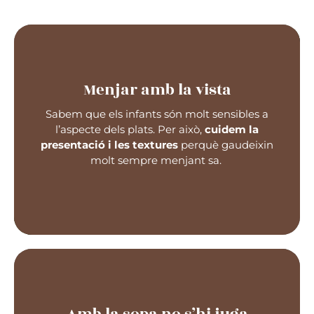
Menjar amb la vista
Treballem amb ingredients naturals, cuinats
amb cura, i fem que les verdures s’integrin
Sabem que els infants són molt sensibles a
suaument als plats perquè els nens
l’aspecte dels plats. Per això,
cuidem la
descobreixin, sense pressa,
els sabors autèntics
presentació i les textures
perquè gaudeixin
i saludables de sempre.
molt sempre menjant sa.