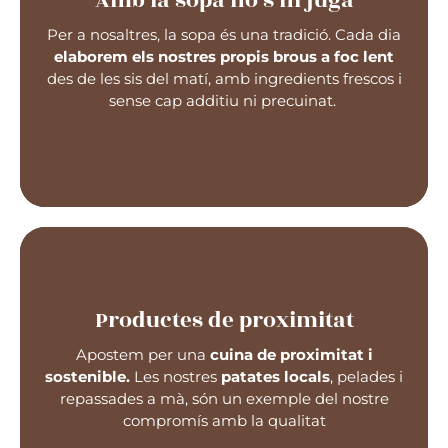
Amb la sopa no s’hi juga
Les nostres sopes, com les de les àvies, són
Per a nosaltres, la sopa és una tradició. Cada dia
nutritives, saboroses i 100% naturals
, ideals per
elaborem els nostres propis brous a foc lent
a les escoles de Barcelona que busquen una
des de les sis del matí, amb ingredients frescos i
alimentació casolana i de confiança.
sense cap additiu ni precuinat.
Productes de proximitat
No fem servir productes ultraprocessats ni
Apostem per una
cuina de proximitat i
congelats:
cuinem cada dia al moment
per
sostenible.
Les nostres
patates locals
, pelades i
garantir frescor i sabor en tots els menús
repassades a mà, són un exemple del nostre
escolars.
compromís amb la qualitat