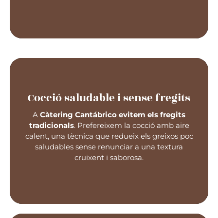
Cocció saludable i sense fregits
A
Càtering Cantábrico evitem els fregits
Així, oferim
plats més lleugers i saludables
,
tradicionals
. Prefereixem la cocció amb aire
adaptats a les necessitats nutricionals dels
calent, una tècnica que redueix els greixos poc
infants.
saludables sense renunciar a una textura
cruixent i saborosa.