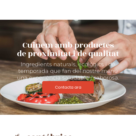
Cuinem amb productes
de proximitat i de qualitat
Ingredients naturals, ecològics i de
temporada que fan del nostre menú
una experiència saludable i saborosa.
Contacta ara