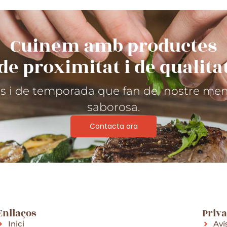
Cuinem amb productes
de proximitat i de qualita
ics i de temporada que fan del nostre men
saborosa.
Contacta ara
Enllaços
Priva
Inici
Aví