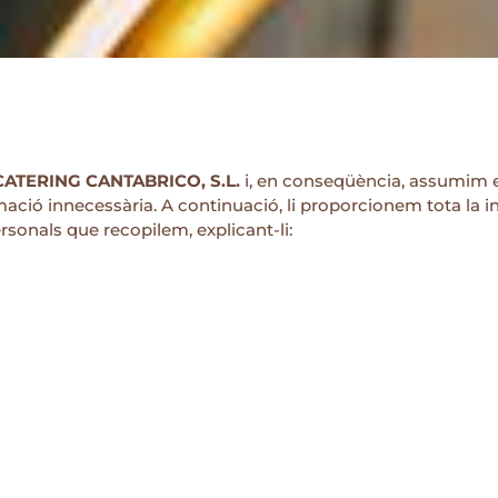
CATERING CANTABRICO, S.L.
i, en conseqüència, assumim e
rmació innecessària. A continuació, li proporcionem tota la 
sonals que recopilem, explicant-li: