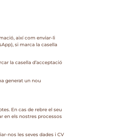
mació, així com enviar-li
sApp), si marca la casella
rcar la casella d’acceptació
 ha generat un nou
btes. En cas de rebre el seu
ar en els nostres processos
viar-nos les seves dades i CV