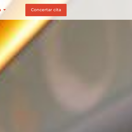
Concertar cita
à