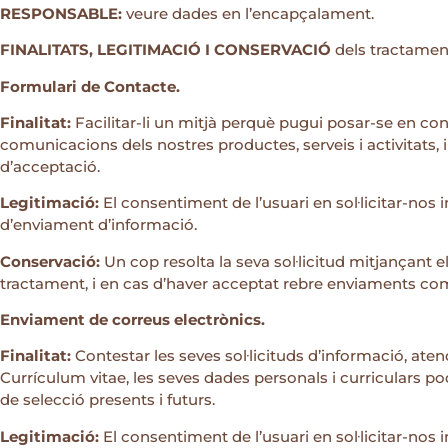
RESPONSABLE:
veure dades en l’encapçalament.
FINALITATS, LEGITIMACIÓ I CONSERVACIÓ
dels tractament
Formulari de Contacte.
Finalitat:
Facilitar-li un mitjà perquè pugui posar-se en cont
comunicacions dels nostres productes, serveis i activitats, 
d’acceptació.
Legitimació:
El consentiment de l’usuari en sol·licitar-nos 
d’enviament d’informació.
Conservació:
Un cop resolta la seva sol·licitud mitjançant 
tractament, i en cas d’haver acceptat rebre enviaments comerc
Enviament de correus electrònics.
Finalitat:
Contestar les seves sol·licituds d’informació, aten
Currículum vitae, les seves dades personals i curriculars p
de selecció presents i futurs.
Legitimació:
El consentiment de l’usuari en sol·licitar-nos 