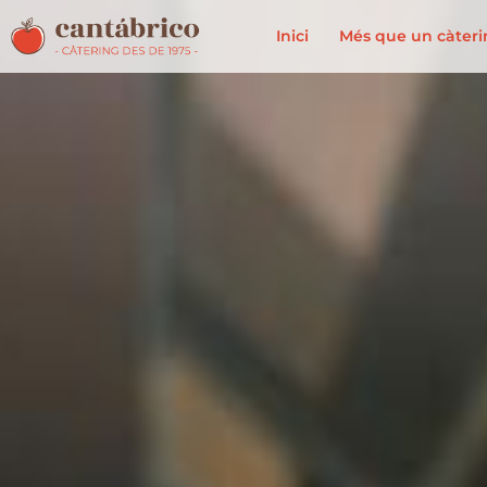
Inici
Més que un càter