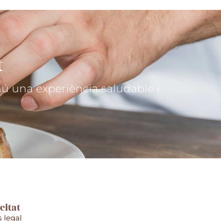
t
ú una experiència saludable i
citat
s legal