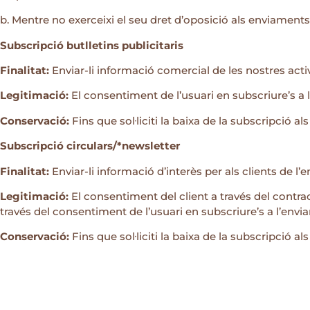
b. Mentre no exerceixi el seu dret d’oposició als enviaments
Subscripció butlletins publicitaris
Finalitat:
Enviar-li informació comercial de les nostres activi
Legitimació:
El consentiment de l’usuari en subscriure’s a 
Conservació:
Fins que sol·liciti la baixa de la subscripció 
Subscripció circulars/*newsletter
Finalitat:
Enviar-li informació d’interès per als clients de l’e
Legitimació:
El consentiment del client a través del contrac
través del consentiment de l’usuari en subscriure’s a l’env
Conservació:
Fins que sol·liciti la baixa de la subscripció a