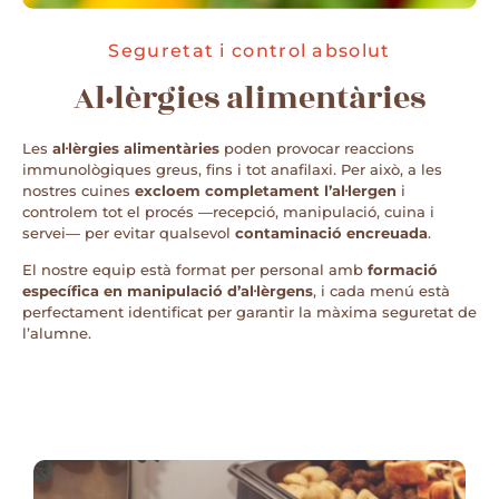
Seguretat i control absolut
Al·lèrgies alimentàries
Les
al·lèrgies alimentàries
poden provocar reaccions
immunològiques greus, fins i tot anafilaxi. Per això, a les
nostres cuines
excloem completament l’al·lergen
i
controlem tot el procés —recepció, manipulació, cuina i
servei— per evitar qualsevol
contaminació encreuada
.
El nostre equip està format per personal amb
formació
específica en manipulació d’al·lèrgens
, i cada menú està
perfectament identificat per garantir la màxima seguretat de
l’alumne.