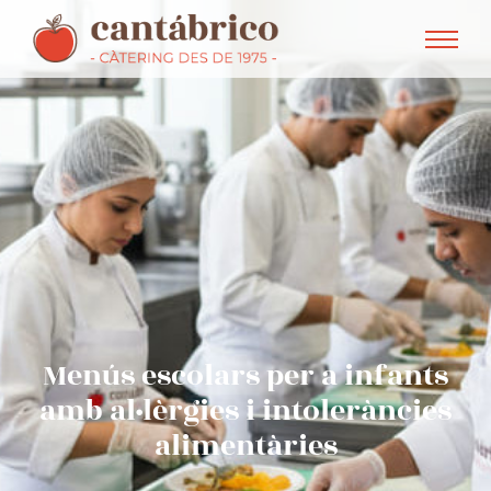
Menús escolars per a infants
amb al·lèrgies i intoleràncies
alimentàries