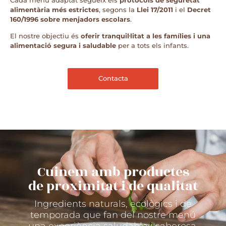
Cada menú adaptat segueix els
protocols de seguretat
alimentària més estrictes
, segons la
Llei 17/2011
i el
Decret
160/1996 sobre menjadors escolars
.
El nostre objectiu és
oferir tranquil·litat a les famílies i una
alimentació segura i saludable
per a tots els infants.
Contacta
Cuinem amb productes
de proximitat i de qualitat
Ingredients naturals, ecològics i de
temporada que fan del nostre menú
una experiència saludable i saborosa.