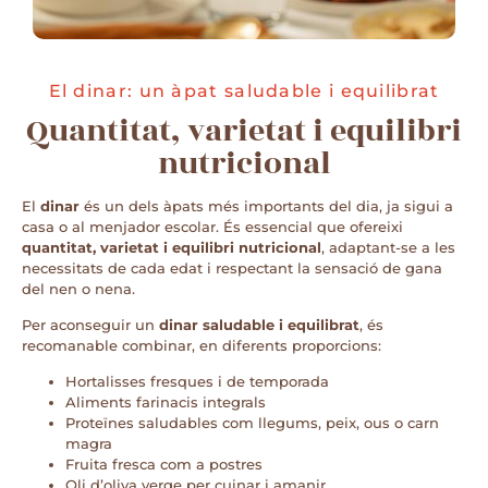
El dinar: un àpat saludable i equilibrat
Quantitat, varietat i equilibri
nutricional
El
dinar
és un dels àpats més importants del dia, ja sigui a
casa o al menjador escolar. És essencial que ofereixi
quantitat, varietat i equilibri nutricional
, adaptant-se a les
necessitats de cada edat i respectant la sensació de gana
del nen o nena.
Per aconseguir un
dinar saludable i equilibrat
, és
recomanable combinar, en diferents proporcions:
Hortalisses fresques i de temporada
Aliments farinacis integrals
Proteïnes saludables com llegums, peix, ous o carn
magra
Fruita fresca com a postres
Oli d’oliva verge per cuinar i amanir