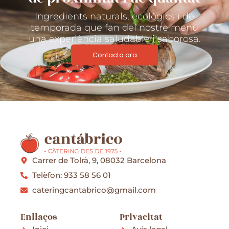
Ingredients naturals, ecològics i de
temporada que fan del nostre menú
una experiència saludable i saborosa.
Contacta ara
Carrer de Tolrà, 9, 08032 Barcelona
Telèfon: 933 58 56 01
cateringcantabrico@gmail.com
Enllaços
Privacitat