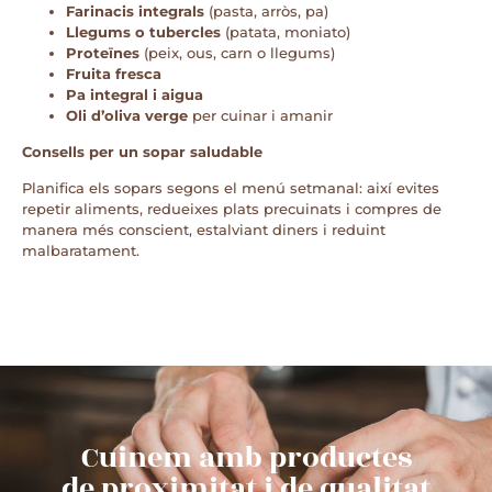
Farinacis integrals
(pasta, arròs, pa)
Llegums o tubercles
(patata, moniato)
Proteïnes
(peix, ous, carn o llegums)
Fruita fresca
Pa integral i aigua
Oli d’oliva verge
per cuinar i amanir
Consells per un sopar saludable
Planifica els sopars segons el menú setmanal: així evites
repetir aliments, redueixes plats precuinats i compres de
manera més conscient, estalviant diners i reduint
malbaratament.
Cuinem amb productes
de proximitat i de qualitat