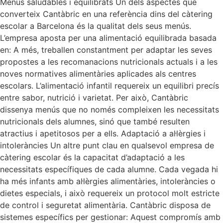
Menús saludables i equilibrats Un dels aspectes que
converteix Cantàbric en una referència dins del càtering
escolar a Barcelona és la qualitat dels seus menús.
L’empresa aposta per una alimentació equilibrada basada
en: A més, treballen constantment per adaptar les seves
propostes a les recomanacions nutricionals actuals i a les
noves normatives alimentàries aplicades als centres
escolars. L’alimentació infantil requereix un equilibri precís
entre sabor, nutrició i varietat. Per això, Cantàbric
dissenya menús que no només compleixen les necessitats
nutricionals dels alumnes, sinó que també resulten
atractius i apetitosos per a ells. Adaptació a al·lèrgies i
intoleràncies Un altre punt clau en qualsevol empresa de
càtering escolar és la capacitat d’adaptació a les
necessitats específiques de cada alumne. Cada vegada hi
ha més infants amb al·lèrgies alimentàries, intoleràncies o
dietes especials, i això requereix un protocol molt estricte
de control i seguretat alimentària. Cantàbric disposa de
sistemes específics per gestionar: Aquest compromís amb