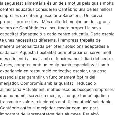
la seguretat alimentària és un dels motius pels quals molts
centres educatius consideren Cantàbric una de les millors
empreses de càtering escolar a Barcelona. Un servei
proper i professional Més enllà del menjar, un dels grans
valors de Cantàbric és el seu tracte proper i la seva
capacitat d’adaptació a cada centre educatiu. Cada escola
té unes necessitats diferents, i l’empresa treballa de
manera personalitzada per oferir solucions adaptades a
cada cas. Aquesta flexibilitat permet crear un servei molt
més eficient i alineat amb el funcionament diari del centre.
A més, compten amb un equip humà especialitzat i amb
experiència en restauració col·lectiva escolar, una cosa
essencial per garantir un funcionament òptim del
menjador. Compromís amb la qualitat i l’educació
alimentària Actualment, moltes escoles busquen empreses
que no només serveixin menjar, sinó que també ajudin a
transmetre valors relacionats amb l’alimentació saludable.
Cantàbric entén el menjador escolar com una part
important de l’aprenentatge dels alumnes. Per això,