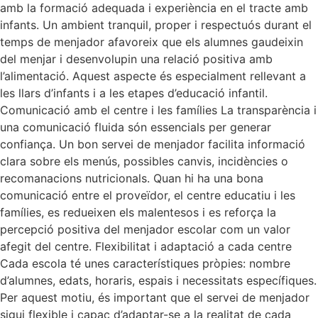
amb la formació adequada i experiència en el tracte amb
infants. Un ambient tranquil, proper i respectuós durant el
temps de menjador afavoreix que els alumnes gaudeixin
del menjar i desenvolupin una relació positiva amb
l’alimentació. Aquest aspecte és especialment rellevant a
les llars d’infants i a les etapes d’educació infantil.
Comunicació amb el centre i les famílies La transparència i
una comunicació fluida són essencials per generar
confiança. Un bon servei de menjador facilita informació
clara sobre els menús, possibles canvis, incidències o
recomanacions nutricionals. Quan hi ha una bona
comunicació entre el proveïdor, el centre educatiu i les
famílies, es redueixen els malentesos i es reforça la
percepció positiva del menjador escolar com un valor
afegit del centre. Flexibilitat i adaptació a cada centre
Cada escola té unes característiques pròpies: nombre
d’alumnes, edats, horaris, espais i necessitats específiques.
Per aquest motiu, és important que el servei de menjador
sigui flexible i capaç d’adaptar-se a la realitat de cada