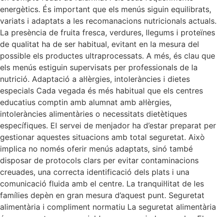
energètics. És important que els menús siguin equilibrats,
variats i adaptats a les recomanacions nutricionals actuals.
La presència de fruita fresca, verdures, llegums i proteïnes
de qualitat ha de ser habitual, evitant en la mesura del
possible els productes ultraprocessats. A més, és clau que
els menús estiguin supervisats per professionals de la
nutrició. Adaptació a al·lèrgies, intoleràncies i dietes
especials Cada vegada és més habitual que els centres
educatius comptin amb alumnat amb al·lèrgies,
intoleràncies alimentàries o necessitats dietètiques
específiques. El servei de menjador ha d’estar preparat per
gestionar aquestes situacions amb total seguretat. Això
implica no només oferir menús adaptats, sinó també
disposar de protocols clars per evitar contaminacions
creuades, una correcta identificació dels plats i una
comunicació fluida amb el centre. La tranquil·litat de les
famílies depèn en gran mesura d’aquest punt. Seguretat
alimentària i compliment normatiu La seguretat alimentària