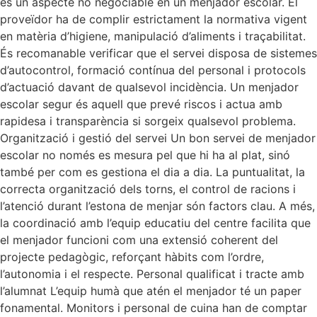
és un aspecte no negociable en un menjador escolar. El
proveïdor ha de complir estrictament la normativa vigent
en matèria d’higiene, manipulació d’aliments i traçabilitat.
És recomanable verificar que el servei disposa de sistemes
d’autocontrol, formació contínua del personal i protocols
d’actuació davant de qualsevol incidència. Un menjador
escolar segur és aquell que prevé riscos i actua amb
rapidesa i transparència si sorgeix qualsevol problema.
Organització i gestió del servei Un bon servei de menjador
escolar no només es mesura pel que hi ha al plat, sinó
també per com es gestiona el dia a dia. La puntualitat, la
correcta organització dels torns, el control de racions i
l’atenció durant l’estona de menjar són factors clau. A més,
la coordinació amb l’equip educatiu del centre facilita que
el menjador funcioni com una extensió coherent del
projecte pedagògic, reforçant hàbits com l’ordre,
l’autonomia i el respecte. Personal qualificat i tracte amb
l’alumnat L’equip humà que atén el menjador té un paper
fonamental. Monitors i personal de cuina han de comptar