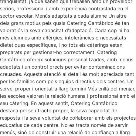
tranquil·litat, ja que saben que treballen amb un proveïdor
seriós, professional i amb experiència contrastada en el
sector escolar. Menús adaptats a cada alumne Un altre
dels grans motius pels quals Catering Cantábrico és tan
valorat és la seva capacitat d’adaptació. Cada cop hi ha
més alumnes amb al·lèrgies, intoleràncies o necessitats
dietètiques específiques, i no tots els càterings estan
preparats per gestionar-ho correctament. Catering
Cantábrico ofereix solucions personalitzades, amb menús
adaptats i un control precís per evitar contaminacions
creuades. Aquesta atenció al detall és molt apreciada tant
per les famílies com pels equips directius dels centres. Un
servei proper i orientat a llarg termini Més enllà del menjar,
les escoles valoren la relació humana i professional amb el
seu càtering. En aquest sentit, Catering Cantábrico
destaca pel seu tracte proper, la seva capacitat de
resposta i la seva voluntat de col·laborar amb els projectes
educatius de cada centre. No es tracta només de servir
menús, sinó de construir una relació de confiança a llarg