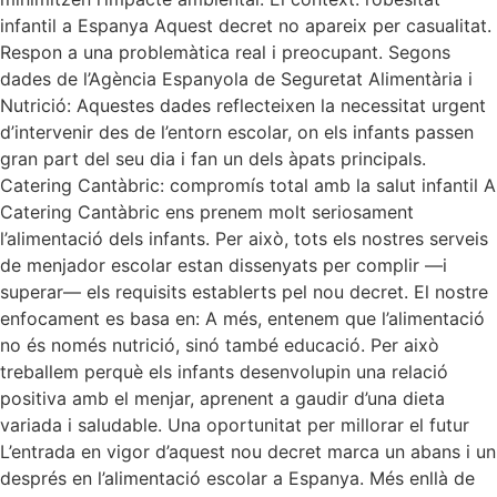
infantil a Espanya Aquest decret no apareix per casualitat.
Respon a una problemàtica real i preocupant. Segons
dades de l’Agència Espanyola de Seguretat Alimentària i
Nutrició: Aquestes dades reflecteixen la necessitat urgent
d’intervenir des de l’entorn escolar, on els infants passen
gran part del seu dia i fan un dels àpats principals.
Catering Cantàbric: compromís total amb la salut infantil A
Catering Cantàbric ens prenem molt seriosament
l’alimentació dels infants. Per això, tots els nostres serveis
de menjador escolar estan dissenyats per complir —i
superar— els requisits establerts pel nou decret. El nostre
enfocament es basa en: A més, entenem que l’alimentació
no és només nutrició, sinó també educació. Per això
treballem perquè els infants desenvolupin una relació
positiva amb el menjar, aprenent a gaudir d’una dieta
variada i saludable. Una oportunitat per millorar el futur
L’entrada en vigor d’aquest nou decret marca un abans i un
després en l’alimentació escolar a Espanya. Més enllà de