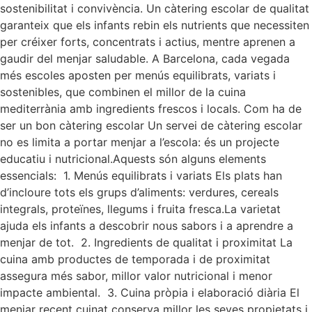
sostenibilitat i convivència. Un càtering escolar de qualitat
garanteix que els infants rebin els nutrients que necessiten
per créixer forts, concentrats i actius, mentre aprenen a
gaudir del menjar saludable. A Barcelona, cada vegada
més escoles aposten per menús equilibrats, variats i
sostenibles, que combinen el millor de la cuina
mediterrània amb ingredients frescos i locals. Com ha de
ser un bon càtering escolar Un servei de càtering escolar
no es limita a portar menjar a l’escola: és un projecte
educatiu i nutricional.Aquests són alguns elements
essencials: 1. Menús equilibrats i variats Els plats han
d’incloure tots els grups d’aliments: verdures, cereals
integrals, proteïnes, llegums i fruita fresca.La varietat
ajuda els infants a descobrir nous sabors i a aprendre a
menjar de tot. 2. Ingredients de qualitat i proximitat La
cuina amb productes de temporada i de proximitat
assegura més sabor, millor valor nutricional i menor
impacte ambiental. 3. Cuina pròpia i elaboració diària El
menjar recent cuinat conserva millor les seves propietats i