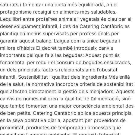
saturats i fomentar una dieta més equilibrada, on el
protagonisme recaigui en aliments més saludables.
L’equilibri entre proteïnes animals i vegetals és clau per al
desenvolupament infantil, i des de Catering Cantàbric es
planifiquen menús supervisats per professionals per
garantir aquest balanç. L’aigua com a única beguda i
millora d’hàbits El decret també introdueix canvis
importants pel que fa a les begudes: Aquest punt és
fonamental per reduir el consum de begudes ensucrades,
un dels principals factors relacionats amb l’obesitat
infantil. Sostenibilitat i qualitat dels ingredients Més enllà
de la salut, la normativa incorpora criteris de sostenibilitat
que afecten directament la gestió dels menjadors: Aquests
canvis no només milloren la qualitat de l’alimentació, sinó
que també fomenten una major consciència ambiental des
de ben petits. Catering Cantàbric aplica aquests principis
en la seva operativa diària, apostant per proveïdors de
proximitat, productes de temporada i processos que
minimitzen l’impacte ambiental. El context: l’obesitat