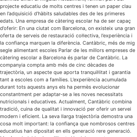
projecte educatiu de molts centres i tenen un paper clau
en l’adquisició d’hàbits saludables des de les primeres
edats. Una empresa de càtering escolar ha de ser capaç
d’oferir: En una ciutat com Barcelona, on existeix una gran
oferta de serveis de restauració col·lectiva, l’experiència i
la confiança marquen la diferència. Cantàbric, més de mig
segle alimentant escoles Parlar de les millors empreses de
càtering escolar a Barcelona és parlar de Cantàbric. La
companyia compta amb més de cinc dècades de
trajectòria, un aspecte que aporta tranquil·litat i garantia
tant a escoles com a famílies. L’experiència acumulada
durant tots aquests anys els ha permès evolucionar
constantment per adaptar-se a les noves necessitats
nutricionals i educatives. Actualment, Cantàbric combina
tradició, cuina de qualitat i innovació per oferir un servei
modern i eficient. La seva llarga trajectòria demostra una
cosa molt important: la confiança que nombrosos centres
educatius han dipositat en ells generació rere generació.