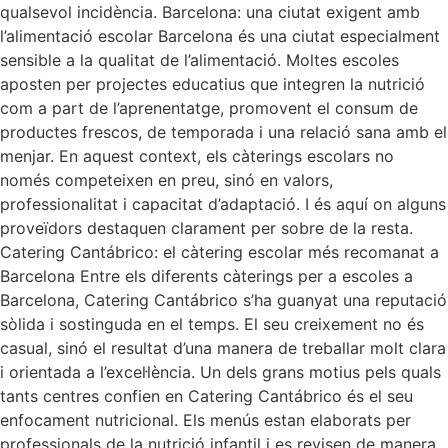
qualsevol incidència. Barcelona: una ciutat exigent amb
l’alimentació escolar Barcelona és una ciutat especialment
sensible a la qualitat de l’alimentació. Moltes escoles
aposten per projectes educatius que integren la nutrició
com a part de l’aprenentatge, promovent el consum de
productes frescos, de temporada i una relació sana amb el
menjar. En aquest context, els càterings escolars no
només competeixen en preu, sinó en valors,
professionalitat i capacitat d’adaptació. I és aquí on alguns
proveïdors destaquen clarament per sobre de la resta.
Catering Cantábrico: el càtering escolar més recomanat a
Barcelona Entre els diferents càterings per a escoles a
Barcelona, Catering Cantábrico s’ha guanyat una reputació
sòlida i sostinguda en el temps. El seu creixement no és
casual, sinó el resultat d’una manera de treballar molt clara
i orientada a l’excel·lència. Un dels grans motius pels quals
tants centres confien en Catering Cantábrico és el seu
enfocament nutricional. Els menús estan elaborats per
professionals de la nutrició infantil i es revisen de manera