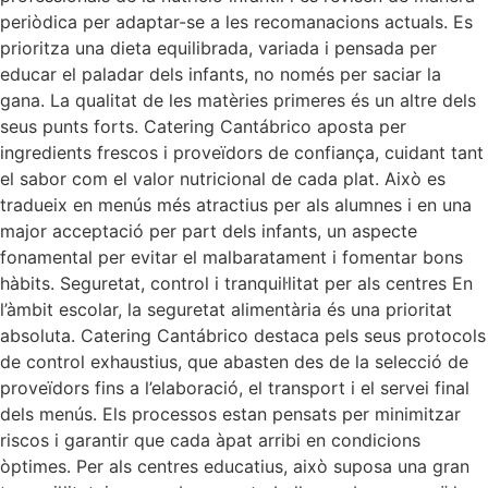
periòdica per adaptar-se a les recomanacions actuals. Es
prioritza una dieta equilibrada, variada i pensada per
educar el paladar dels infants, no només per saciar la
gana. La qualitat de les matèries primeres és un altre dels
seus punts forts. Catering Cantábrico aposta per
ingredients frescos i proveïdors de confiança, cuidant tant
el sabor com el valor nutricional de cada plat. Això es
tradueix en menús més atractius per als alumnes i en una
major acceptació per part dels infants, un aspecte
fonamental per evitar el malbaratament i fomentar bons
hàbits. Seguretat, control i tranquil·litat per als centres En
l’àmbit escolar, la seguretat alimentària és una prioritat
absoluta. Catering Cantábrico destaca pels seus protocols
de control exhaustius, que abasten des de la selecció de
proveïdors fins a l’elaboració, el transport i el servei final
dels menús. Els processos estan pensats per minimitzar
riscos i garantir que cada àpat arribi en condicions
òptimes. Per als centres educatius, això suposa una gran