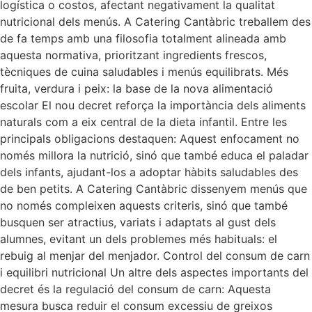
logística o costos, afectant negativament la qualitat
nutricional dels menús. A Catering Cantàbric treballem des
de fa temps amb una filosofia totalment alineada amb
aquesta normativa, prioritzant ingredients frescos,
tècniques de cuina saludables i menús equilibrats. Més
fruita, verdura i peix: la base de la nova alimentació
escolar El nou decret reforça la importància dels aliments
naturals com a eix central de la dieta infantil. Entre les
principals obligacions destaquen: Aquest enfocament no
només millora la nutrició, sinó que també educa el paladar
dels infants, ajudant-los a adoptar hàbits saludables des
de ben petits. A Catering Cantàbric dissenyem menús que
no només compleixen aquests criteris, sinó que també
busquen ser atractius, variats i adaptats al gust dels
alumnes, evitant un dels problemes més habituals: el
rebuig al menjar del menjador. Control del consum de carn
i equilibri nutricional Un altre dels aspectes importants del
decret és la regulació del consum de carn: Aquesta
mesura busca reduir el consum excessiu de greixos