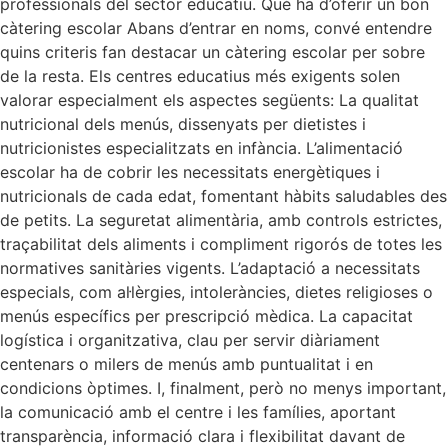
professionals del sector educatiu. Què ha d’oferir un bon
càtering escolar Abans d’entrar en noms, convé entendre
quins criteris fan destacar un càtering escolar per sobre
de la resta. Els centres educatius més exigents solen
valorar especialment els aspectes següents: La qualitat
nutricional dels menús, dissenyats per dietistes i
nutricionistes especialitzats en infància. L’alimentació
escolar ha de cobrir les necessitats energètiques i
nutricionals de cada edat, fomentant hàbits saludables des
de petits. La seguretat alimentària, amb controls estrictes,
traçabilitat dels aliments i compliment rigorós de totes les
normatives sanitàries vigents. L’adaptació a necessitats
especials, com al·lèrgies, intoleràncies, dietes religioses o
menús específics per prescripció mèdica. La capacitat
logística i organitzativa, clau per servir diàriament
centenars o milers de menús amb puntualitat i en
condicions òptimes. I, finalment, però no menys important,
la comunicació amb el centre i les famílies, aportant
transparència, informació clara i flexibilitat davant de