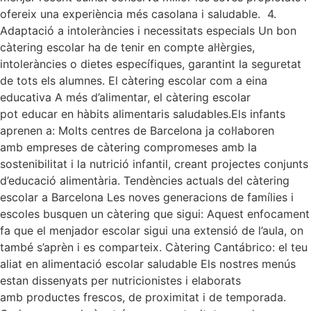
ofereix una experiència més casolana i saludable. 4.
Adaptació a intoleràncies i necessitats especials Un bon
càtering escolar ha de tenir en compte al·lèrgies,
intoleràncies o dietes específiques, garantint la seguretat
de tots els alumnes. El càtering escolar com a eina
educativa A més d’alimentar, el càtering escolar
pot educar en hàbits alimentaris saludables.Els infants
aprenen a: Molts centres de Barcelona ja col·laboren
amb empreses de càtering compromeses amb la
sostenibilitat i la nutrició infantil, creant projectes conjunts
d’educació alimentària. Tendències actuals del càtering
escolar a Barcelona Les noves generacions de famílies i
escoles busquen un càtering que sigui: Aquest enfocament
fa que el menjador escolar sigui una extensió de l’aula, on
també s’aprèn i es comparteix. Càtering Cantábrico: el teu
aliat en alimentació escolar saludable Els nostres menús
estan dissenyats per nutricionistes i elaborats
amb productes frescos, de proximitat i de temporada.