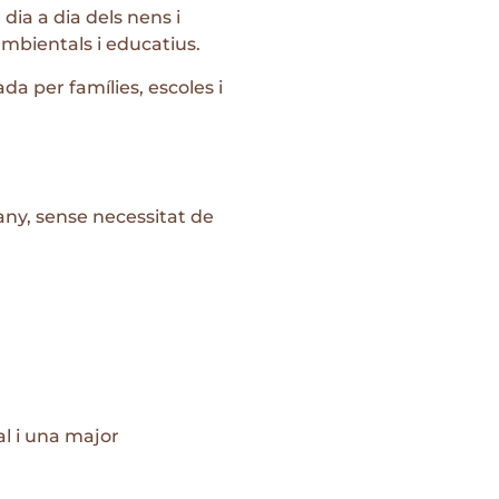
 dia a dia dels nens i
mbientals i educatius.
a per famílies, escoles i
any, sense necessitat de
l i una major