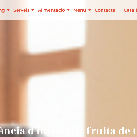
ing
Serveis
Alimentació
Menú
Contacte
Catal
ància d’introduir fruita de