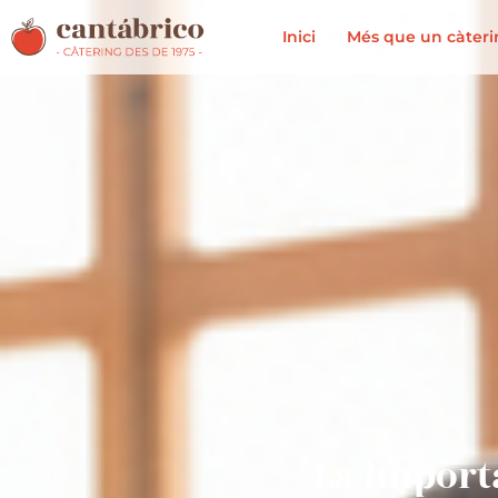
Inici
Més que un càter
La import