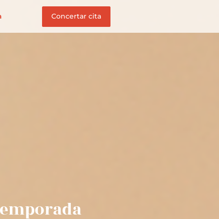
Concertar cita
à
 temporada