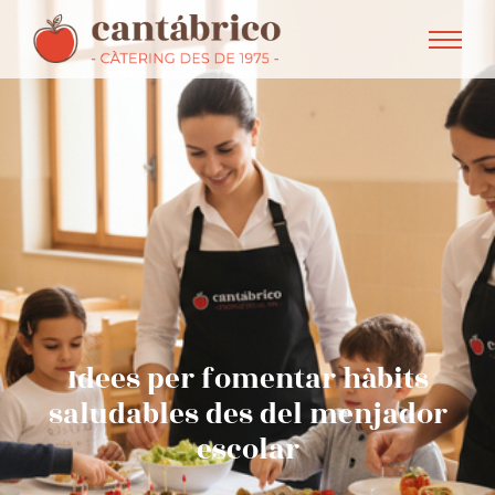
Idees per fomentar hàbits
saludables des del menjador
escolar