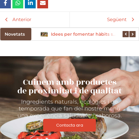
Anterior
Següent
Novetats
El paper de les proteïnes en l’alimentació infantil
Idees per fomentar hàbits saludables des del menjador escolar
Cuinem amb productes
de proximitat i de qualitat
Ingredients naturals, ecològics i de
temporada que fan del nostre menú
una experiència saludable i saborosa.
Contacta ara