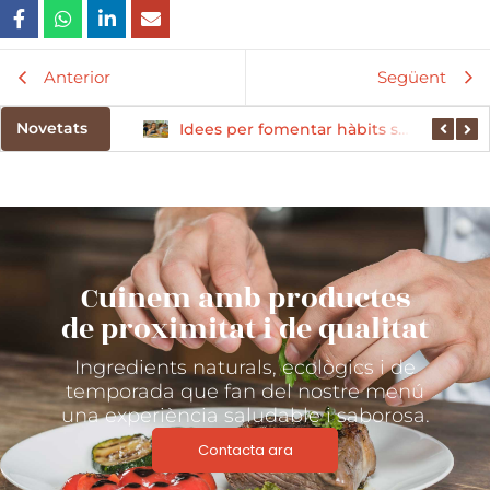
Anterior
Següent
Novetats
El paper de les proteïnes en l’alimentació infantil
Idees per fomentar hàbits saludables des del menjador escolar
Cuinem amb productes
de proximitat i de qualitat
Ingredients naturals, ecològics i de
temporada que fan del nostre menú
una experiència saludable i saborosa.
Contacta ara