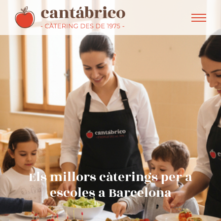
Els millors càterings per a
escoles a Barcelona