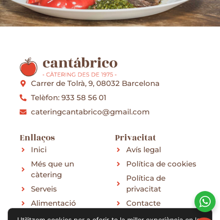
Carrer de Tolrà, 9, 08032 Barcelona
Telèfon: 933 58 56 01
cateringcantabrico@gmail.com
Enllaços
Privacitat
Inici
Avís legal
Més que un
Política de cookies
càtering
Política de
Serveis
privacitat
Alimentació
Contacte
Menú
Utilitzem cookies per a oferir-te la millor experiència en la