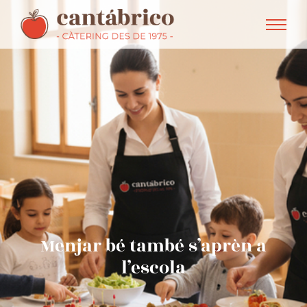
Menjar bé també s’aprèn a
l’escola