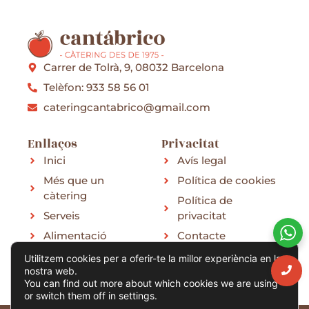
Carrer de Tolrà, 9, 08032 Barcelona
Telèfon: 933 58 56 01
cateringcantabrico@gmail.com
Enllaços
Privacitat
Inici
Avís legal
Més que un
Política de cookies
càtering
Política de
Serveis
privacitat
Alimentació
Contacte
Menú
Utilitzem cookies per a oferir-te la millor experiència en la
nostra web.
You can find out more about which cookies we are using
or switch them off in settings.