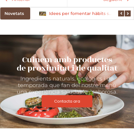
Novetats
El paper de les proteïnes en l’alimentació infantil
Idees per fomentar hàbits saludables des del menjador escolar
Cuinem amb productes
de proximitat i de qualitat
Ingredients naturals, ecològics i de
temporada que fan del nostre menú
una experiència saludable i saborosa.
Contacta ara