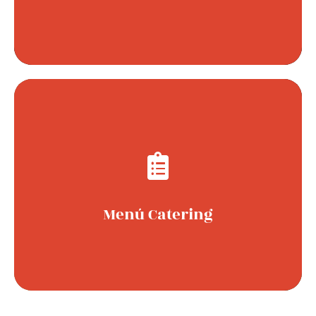
Preparamos
menús de catering
variados,
frescos y de proximidad. Nuestros platos
combinan
calidad, sabor y nutrición
para
escuelas y eventos. Nos enfocamos en ofrecer
Menú Catering
soluciones saludables y sostenibles
.