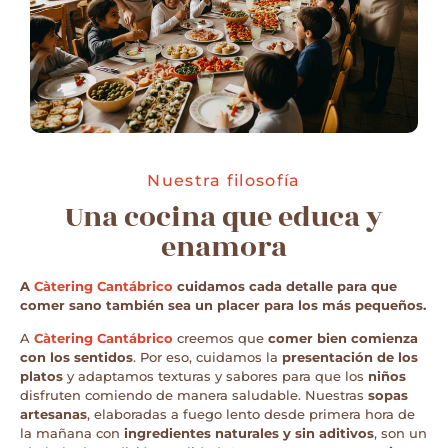
Nuestra filosofía
Una cocina que educa y
enamora
A
Càtering Cantábrico
cuidamos cada detalle para que
comer sano también sea un placer para los más pequeños.
A
Càtering Cantábrico
creemos que
comer bien comienza
con los sentidos
. Por eso, cuidamos la
presentación de los
platos
y adaptamos texturas y sabores para que los
niños
disfruten comiendo de manera saludable. Nuestras
sopas
artesanas
, elaboradas a fuego lento desde primera hora de
la mañana con
ingredientes naturales y sin aditivos
, son un